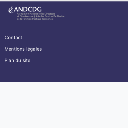
Menu Pied de page
Contact
Mentions légales
Plan du site