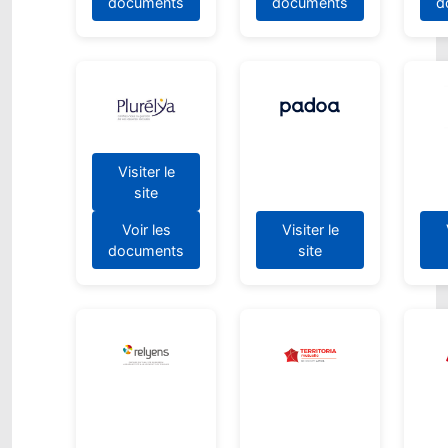
documents
documents
d
Visiter le
site
Voir les
Visiter le
documents
site