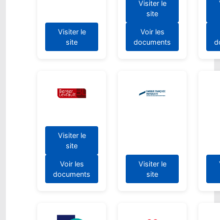
Visiter le
site
Visiter le
Voir les
site
documents
d
Visiter le
site
Voir les
Visiter le
documents
site